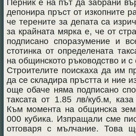
Перник е на път да забрани въ
депонира пръст от изкопните р
че терените за депата са изри
за крайната мярка е, че от стр
подписано споразумение и в
стотинка от определената так
на общинското ръководство и с
Строителите поискаха да им п
да се складира пръстта и ние 
още обаче няма подписано спо
таксата от 1.85 лв/куб.м, каз
Към момента на общинска зем
000 кубика. Изпращали сме пи
отговаря с мълчание. Това щ