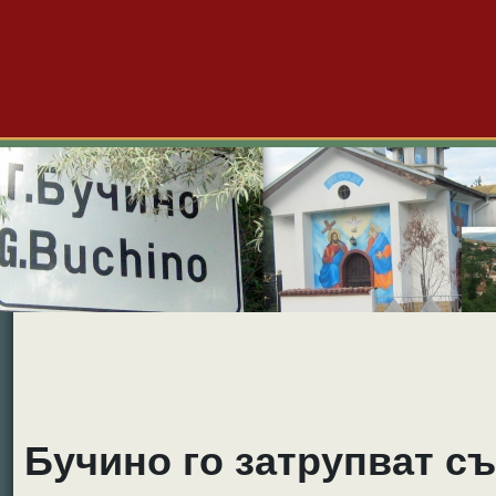
Големо Бучино
Новини
Форум
Снимки
Видео
Б
Бучино го затрупват съ