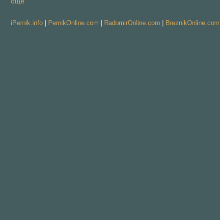
още
iPernik.info
|
PernikOnline.com
|
RadomirOnline.com
|
BreznikOnline.com