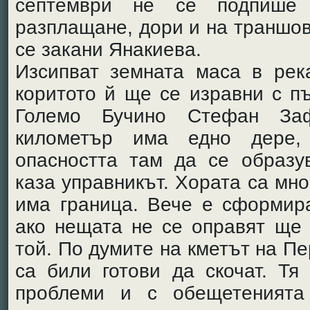
септември не се подпише
разплащане, дори и на траншов
се закани Янакиева.
Изсипват земната маса в рек
коритото й ще се изравни с п
Големо Бучино Стефан За
километър има едно дере,
опасността там да се образу
каза управникът. Хората са мно
има граница. Вече е сформир
ако нещата не се оправят ще 
той. По думите на кметът на П
са били готови да скочат. Т
проблеми и с обещетенията