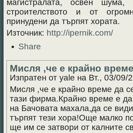
магистралата, освен шума,
строителството и от огром
принудени да търпят хората.
Източник:
http://ipernik.com/
Share
Мисля ,че е крайно време
Изпратен от yale на Вт., 03/09/2
Мисля ,че е крайно време да с
тази фирма.Крайно време е да
на Бачовата махала,да се види
търпят тези хора!Още малко п
ще им се затвори от калните с