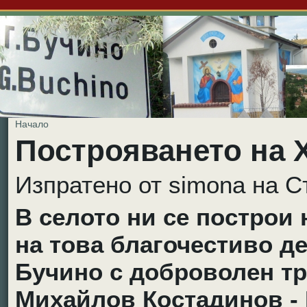
Начало
Построяването на Х
Изпратено от simona на Съ
В селото ни се построи 
на това благочестиво де
Бучино с доброволен тр
Михайлов Костадинов - 