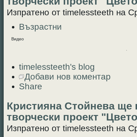
творчески проект "Цвето
Изпратено от timelessteeth на Ср
Възрастни
Видео
.
timelessteeth's blog
Добави нов коментар
Share
Кристияна Стойнева ще 
творчески проект "Цвето
Изпратено от timelessteeth на Ср