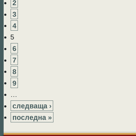
2
3
4
5
6
7
8
9
…
следваща ›
последна »