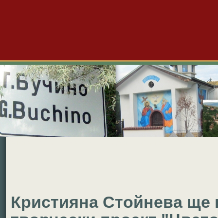
Големо Бучино
Новини
Форум
Снимки
Видео
Б
Кристияна Стойнева ще 