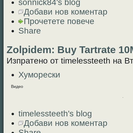
sonnick84's blog
Добави нов коментар
Прочетете повече
Share
Zolpidem: Buy Tartrate 1
Изпратено от timelessteeth на Вт
Хуморески
Видео
.
timelessteeth's blog
Добави нов коментар
Share