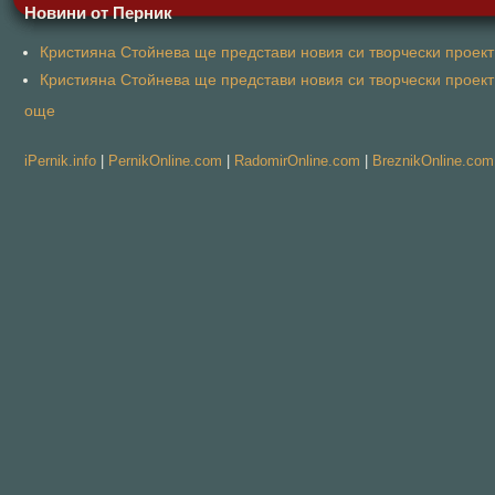
Новини от Перник
Кристияна Стойнева ще представи новия си творчески проект 
Кристияна Стойнева ще представи новия си творчески проект 
още
iPernik.info
|
PernikOnline.com
|
RadomirOnline.com
|
BreznikOnline.com