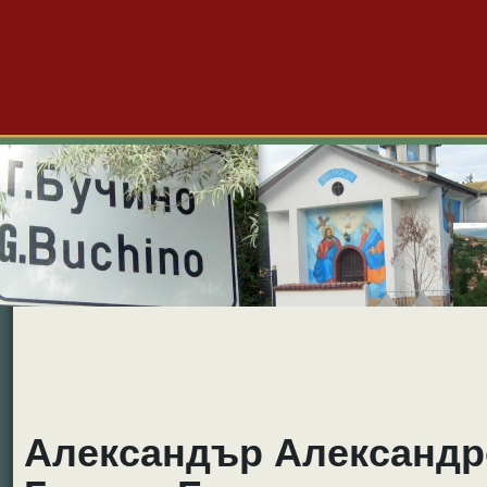
Големо Бучино
Новини
Форум
Снимки
Видео
Б
Александър Александро