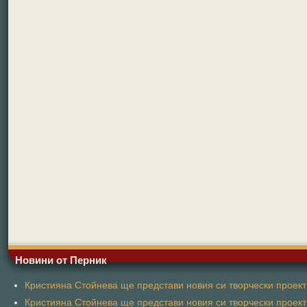
Новини от Перник
Кристияна Стойнева ще представи новия си творчески проект 
Кристияна Стойнева ще представи новия си творчески проект 