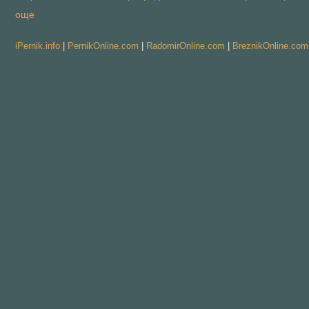
още
iPernik.info
|
PernikOnline.com
|
RadomirOnline.com
|
BreznikOnline.com