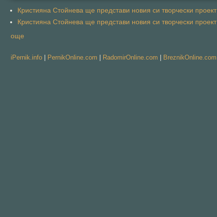
Кристияна Стойнева ще представи новия си творчески проект 
Кристияна Стойнева ще представи новия си творчески проект 
още
iPernik.info
|
PernikOnline.com
|
RadomirOnline.com
|
BreznikOnline.com