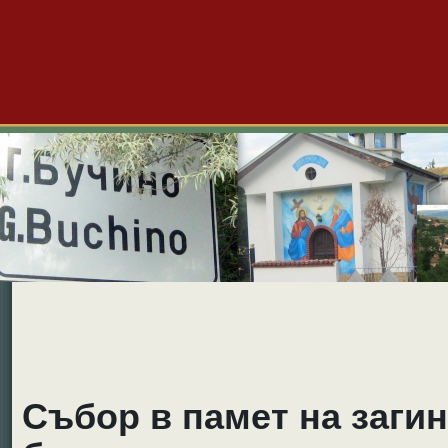
Големо Бучино
Новини
Форум
Снимки
Видео
Б
Събор в памет на заги