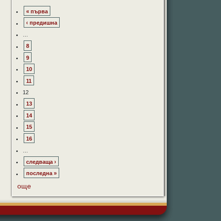
« първа
‹ предишна
…
8
9
10
11
12
13
14
15
16
…
следваща ›
последна »
още