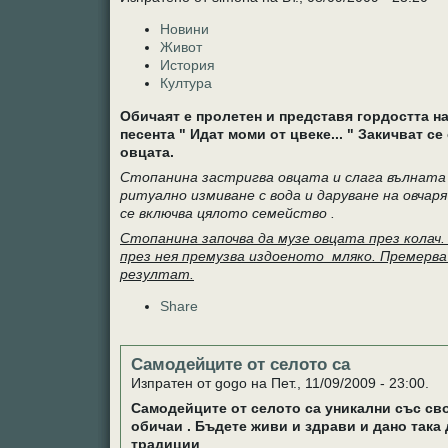
Новини
Живот
История
Култура
Обичаят е пролетен и представя гордостта на
песента " Идат моми от цвеке... " Закичват се
овцата.
Стопанина застригва овцата и слага вълната в
ритуално измиване с вода и даруване на овчаря 
се включва цялото семейство .
Стопанина започва да музе овцата през колач
през нея премузва издоеното мляко. Премерва 
резултат.
Share
Самодейците от селото са
Изпратен от gogo на Пет., 11/09/2009 - 23:00.
Самодейците от селото са уникални със сво
обичаи . Бъдете живи и здрави и дано така
традиции
.