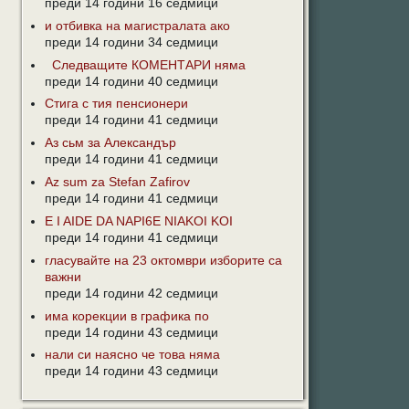
преди 14 години 16 седмици
и отбивка на магистралата ако
преди 14 години 34 седмици
Следващите КОМЕНТАРИ няма
преди 14 години 40 седмици
Стига с тия пенсионери
преди 14 години 41 седмици
Аз сьм за Александър
преди 14 години 41 седмици
Az sum za Stefan Zafirov
преди 14 години 41 седмици
E I AIDE DA NAPI6E NIAKOI KOI
преди 14 години 41 седмици
гласувайте на 23 октомври изборите са
важни
преди 14 години 42 седмици
има корекции в графика по
преди 14 години 43 седмици
нали си наясно че това няма
преди 14 години 43 седмици