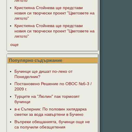
лятото"
Кристияна Стойнева ще представи
новия си творчески проект "Цветовете на
лятото"
Кристияна Стойнева ще представи
новия си творчески проект "Цветовете на
лятото"
още
Популярно съдържание
Бучинци ще дишат по-леко от
Понеделник?
Постановено Решение по ОВОС №6-3 /
2009 г.
Турците на "Люлин" пак тормозят
бучинци
в-к Съперник: По половин хилядарка
сметки за вода навъртени в Бучино
Въпреки обещанията, бучинци още не
са получили обезщетения