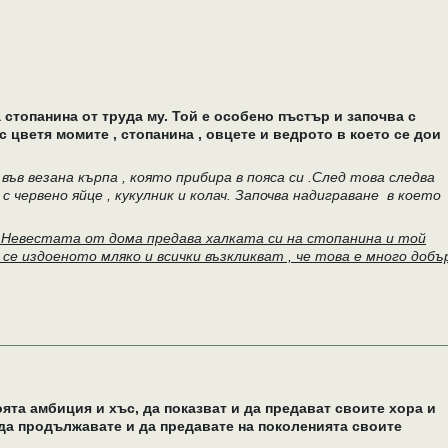
 стопанина от труда му. Той е особено пъстър и започва с
 с цветя момите , стопанина , овцете и ведрото в което се дои
ъв везана кърпа , която прибира в пояса си .След това следва
с червено яйце , кукулник и колач. Започва надиграване в което
. Невестата от дома предава халката си на стопанина и той
се издоеното мляко и всички възкликват , че това е много добъ
ята амбиция и хъс, да показват и да предават своите хора и
 да продължавате и да предавате на поколенията своите