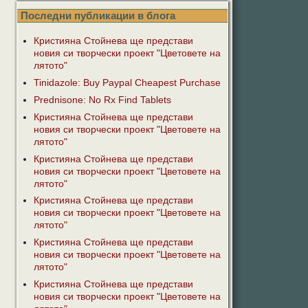
Последни публикации в блога
Кристияна Стойнева ще представи
новия си творчески проект "Цветовете на
лятото"
Tinidazole: Buy Paypal Cheapest Purchase
Prednisone: No Rx Find Tablets
Кристияна Стойнева ще представи
новия си творчески проект "Цветовете на
лятото"
Кристияна Стойнева ще представи
новия си творчески проект "Цветовете на
лятото"
Кристияна Стойнева ще представи
новия си творчески проект "Цветовете на
лятото"
Кристияна Стойнева ще представи
новия си творчески проект "Цветовете на
лятото"
Кристияна Стойнева ще представи
новия си творчески проект "Цветовете на