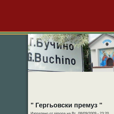
Големо Бучино
Новини
Форум
Снимк
" Гергьовски премуз "
Изпратено от simona на Вт., 08/09/2009 - 23:20