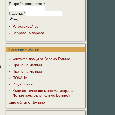
Потребителско име:
*
Парола:
*
Регистрирай се!
Забравена парола
Последни обяви
контакт с ловци от Големо Бучино
Пране на килими
р
Пране на килими
ПОКАНА
Родословие
Къде по-точно ще мине магистрала
Люлин през село Големо Бучино?
още обяви от Бучино