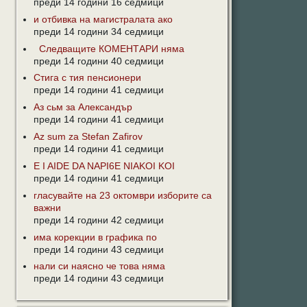
преди 14 години 16 седмици
и отбивка на магистралата ако
преди 14 години 34 седмици
Следващите КОМЕНТАРИ няма
преди 14 години 40 седмици
Стига с тия пенсионери
преди 14 години 41 седмици
Аз сьм за Александър
преди 14 години 41 седмици
Az sum za Stefan Zafirov
преди 14 години 41 седмици
E I AIDE DA NAPI6E NIAKOI KOI
преди 14 години 41 седмици
гласувайте на 23 октомври изборите са
важни
преди 14 години 42 седмици
има корекции в графика по
преди 14 години 43 седмици
нали си наясно че това няма
преди 14 години 43 седмици