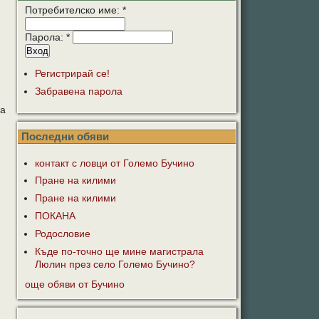
Потребителско име:
*
Парола:
*
Регистрирай се!
Забравена парола
га
Последни обяви
контакт с ловци от Големо Бучино
Пране на килими
Пране на килими
ПОКАНА
Родословие
Къде по-точно ще мине магистрала
Люлин през село Големо Бучино?
още обяви от Бучино