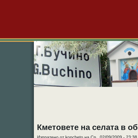
Големо Бучино
Новини
Форум
Снимк
Кметовете на селата в о
Изпратено от kopcheto на Ср., 02/09/2009 - 23:38