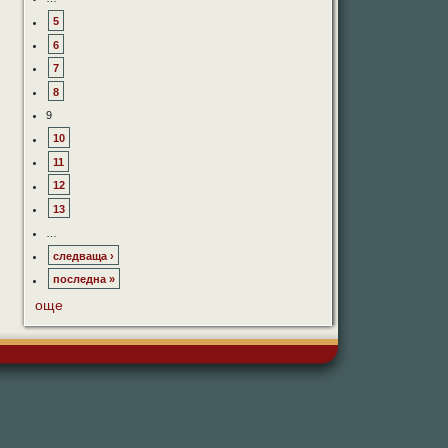
5
6
7
8
9
10
11
12
13
…
следваща ›
последна »
още