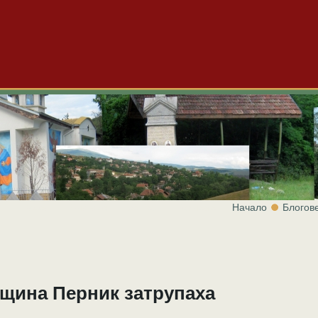
Начало
Блогов
и
Видео
Блогове
За нас
Реклама
бщина Перник затрупаха