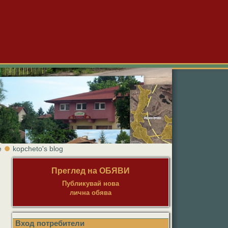
е
kopcheto's blog
Преглед на ОБЯВИ
Публикувай нова
лична обява
Вход потребители