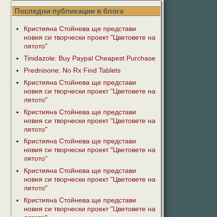
Последни публикации в блога
Кристияна Стойнева ще представи
новия си творчески проект "Цветовете на
лятото"
Tinidazole: Buy Paypal Cheapest Purchase
Prednisone: No Rx Find Tablets
Кристияна Стойнева ще представи
новия си творчески проект "Цветовете на
лятото"
Кристияна Стойнева ще представи
новия си творчески проект "Цветовете на
лятото"
Кристияна Стойнева ще представи
новия си творчески проект "Цветовете на
лятото"
Кристияна Стойнева ще представи
новия си творчески проект "Цветовете на
лятото"
Кристияна Стойнева ще представи
новия си творчески проект "Цветовете на