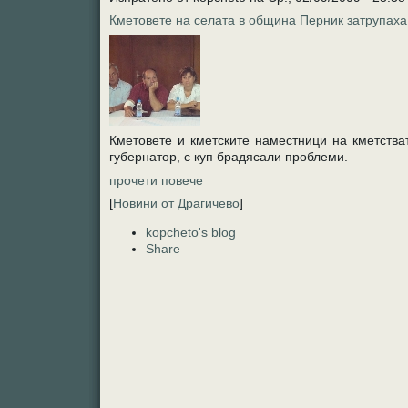
Кметовете на селата в община Перник затрупаха
Кметовете и кметските наместници на кметства
губернатор, с куп брадясали проблеми.
прочети повече
[
Новини от Драгичево
]
kopcheto's blog
Share