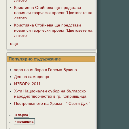
лятото"
Кристияна Стойнева ще представи
новия си творчески проект "Цветовете на
лятото"
Кристияна Стойнева ще представи
новия си творчески проект "Цветовете на
лятото"
още
Популярно съдържание
хоро на събора в Големо Бучино
Ден на самодееца
ИЗБОРИ 2011
Х-ти Национален събор на българско
народно творчество в гр. Копривщица
Построяването на Храма - " Свети Дух "
« първа
‹ предишна
…