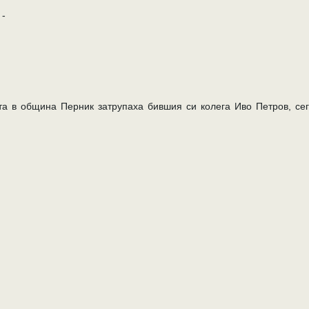
-
та в община Перник затрупаха бившия си колега Иво Петров, се