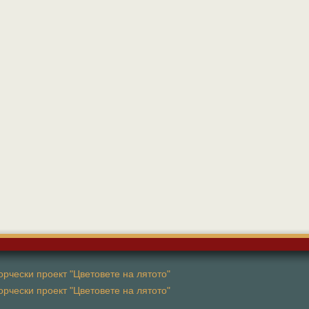
рчески проект "Цветовете на лятото"
рчески проект "Цветовете на лятото"