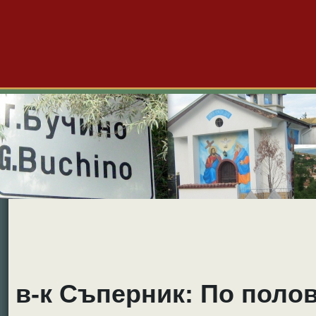
Големо Бучино
Новини
Форум
Снимки
Видео
Б
в-к Съперник: По поло