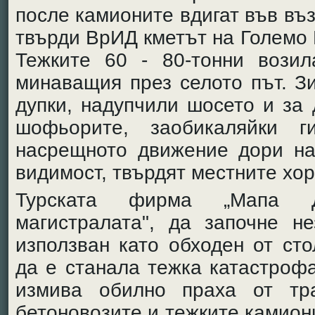
после камионите вдигат във въ
твърди ВрИД кметът на Големо 
Тежките 60 - 80-тонни вози
минаващия през селото път. З
дупки, надупчили шосето и за 
шофьорите, заобикаляйки 
насрещното движение дори на
видимост, твърдят местните хор
Турската фирма „Мапа Д
магистралата", да започне н
използван като обходен от ст
да е станала тежка катастроф
измива обилно праха от тра
бетоновозите и тежките камион