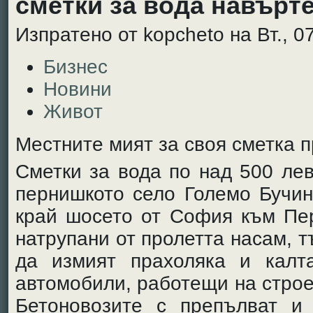
сметки за вода навърт
Изпратено от kopcheto на Вт., 07
Бизнес
Новини
Живот
Местните мият за своя сметка 
Сметки за вода по над 500 ле
пернишкото село Големо Бучин
край шосето от София към Пер
натрупани от пролетта насам, т
да измият прахоляка и калта
автомобили, работещи на строе
Бетоновозите с препълват и 