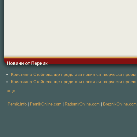
Новини от Перник
Кристияна Стойнева ще представи новия си творчески проект 
Кристияна Стойнева ще представи новия си творчески проект 
още
iPernik.info
|
PernikOnline.com
|
RadomirOnline.com
|
BreznikOnline.com