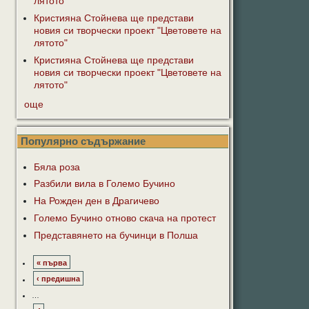
лятото"
Кристияна Стойнева ще представи
новия си творчески проект "Цветовете на
лятото"
Кристияна Стойнева ще представи
новия си творчески проект "Цветовете на
лятото"
още
Популярно съдържание
Бяла роза
Разбили вила в Големо Бучино
На Рожден ден в Драгичево
Големо Бучино отново скача на протест
Представянето на бучинци в Полша
« първа
‹ предишна
…