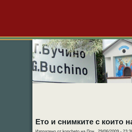
Големо Бучино
Новини
Форум
Снимк
Ето и снимките с които 
Изпратено от kopcheto на Пон., 29/06/2009 - 23:3