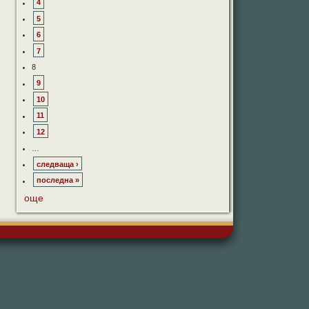
4
5
6
7
8
9
10
11
12
…
следваща ›
последна »
още