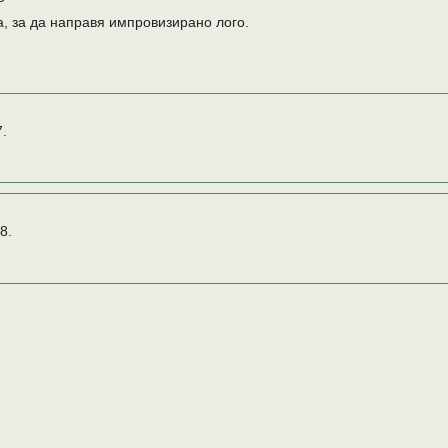
а, за да направя импровизирано лого.
7.
8.