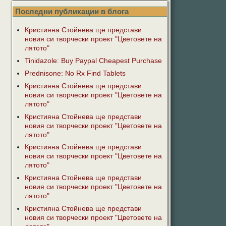
Последни публикации в блога
Кристияна Стойнева ще представи
новия си творчески проект "Цветовете на
лятото"
Tinidazole: Buy Paypal Cheapest Purchase
Prednisone: No Rx Find Tablets
Кристияна Стойнева ще представи
новия си творчески проект "Цветовете на
лятото"
Кристияна Стойнева ще представи
новия си творчески проект "Цветовете на
лятото"
Кристияна Стойнева ще представи
новия си творчески проект "Цветовете на
лятото"
Кристияна Стойнева ще представи
новия си творчески проект "Цветовете на
лятото"
Кристияна Стойнева ще представи
новия си творчески проект "Цветовете на