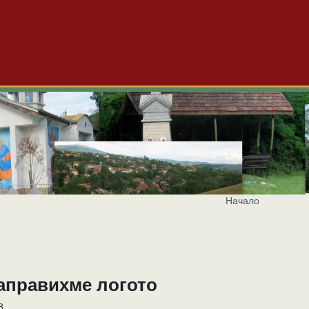
Начало
и
Видео
Блогове
За нас
Реклама
направихме логото
8