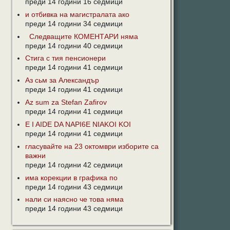
преди 14 години 16 седмици
и отбивка на магистралата ако
преди 14 години 34 седмици
Следващите КОМЕНТАРИ няма
преди 14 години 40 седмици
Стига с тия пенсионери
преди 14 години 41 седмици
Аз сьм за Александър
преди 14 години 41 седмици
Az sum za Stefan Zafirov
преди 14 години 41 седмици
E I AIDE DA NAPI6E NIAKOI KOI
преди 14 години 41 седмици
гласувайте на 23 октомври изборите са
важни
преди 14 години 42 седмици
има корекции в графика по
преди 14 години 43 седмици
нали си наясно че това няма
преди 14 години 43 седмици