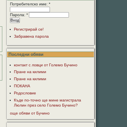
Потребителско име:
*
Парола:
*
Регистрирай се!
Забравена парола
Последни обяви
контакт с ловци от Големо Бучино
Пране на килими
Пране на килими
ПОКАНА
Родословие
Къде по-точно ще мине магистрала
Люлин през село Големо Бучино?
още обяви от Бучино