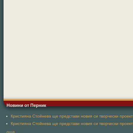
Новини от Перник
Кристияна Стойнева ще представи новия си творчески проект 
Кристияна Стойнева ще представи новия си творчески проект 
още