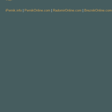
iPernik.info
|
PernikOnline.com
|
RadomirOnline.com
|
BreznikOnline.com