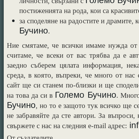
Големо Бучи
личности, свързани с
постиженията на рода, кои са красивит
за споделяне на радостите и драмите, 
Бучино
.
Ние смятаме, че всички имаме нужда от 
считаме, че всеки от вас трябва да е ав
заедно съберем цялата информация, нек
среда, в която, въпреки, че много от нас 
сайт ще си станем по-близки и ще сподел
Големо Бучино
на това да си в
. Мног
Бучино
, но то е защото тук всичко ще с
не забравяйте да сте автори.
За въпроси, 
in
свържете с нас на следния e-mail адрес:
Oт създателите