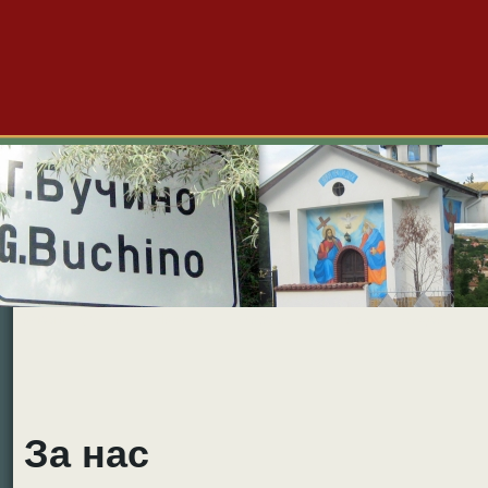
Големо Бучино
Новини
Форум
Снимки
Видео
Б
За нас