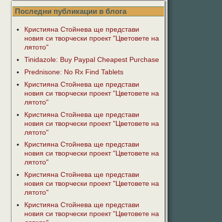
Последни публикации в блога
Кристияна Стойнева ще представи
новия си творчески проект "Цветовете на
лятото"
Tinidazole: Buy Paypal Cheapest Purchase
Prednisone: No Rx Find Tablets
Кристияна Стойнева ще представи
новия си творчески проект "Цветовете на
лятото"
Кристияна Стойнева ще представи
новия си творчески проект "Цветовете на
лятото"
Кристияна Стойнева ще представи
новия си творчески проект "Цветовете на
лятото"
Кристияна Стойнева ще представи
новия си творчески проект "Цветовете на
лятото"
Кристияна Стойнева ще представи
новия си творчески проект "Цветовете на