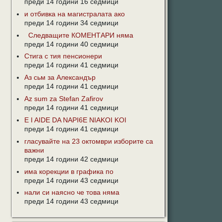
преди 14 години 16 седмици
и отбивка на магистралата ако
преди 14 години 34 седмици
Следващите КОМЕНТАРИ няма
преди 14 години 40 седмици
Стига с тия пенсионери
преди 14 години 41 седмици
Аз сьм за Александър
преди 14 години 41 седмици
Az sum za Stefan Zafirov
преди 14 години 41 седмици
E I AIDE DA NAPI6E NIAKOI KOI
преди 14 години 41 седмици
гласувайте на 23 октомври изборите са
важни
преди 14 години 42 седмици
има корекции в графика по
преди 14 години 43 седмици
нали си наясно че това няма
преди 14 години 43 седмици