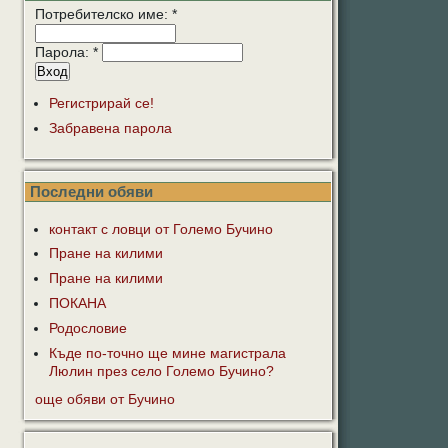
Потребителско име:
*
Парола:
*
Регистрирай се!
Забравена парола
Последни обяви
контакт с ловци от Големо Бучино
Пране на килими
Пране на килими
ПОКАНА
Родословие
Къде по-точно ще мине магистрала
Люлин през село Големо Бучино?
още обяви от Бучино