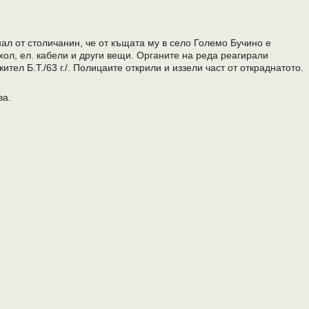
ал от столичанин, че от къщата му в село Големо Бучино е
ол, ел. кабели и други вещи. Органите на реда реагирали
тел Б.Т./63 г./. Полицаите открили и иззели част от откраднатото.
ва.