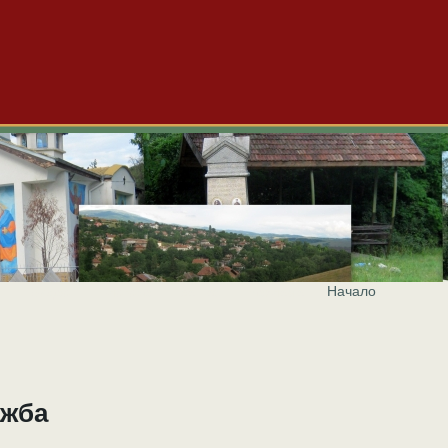
Начало
и
Видео
Блогове
За нас
Реклама
ажба