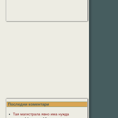
Последни коментари
Тая магистрала явно има нужда