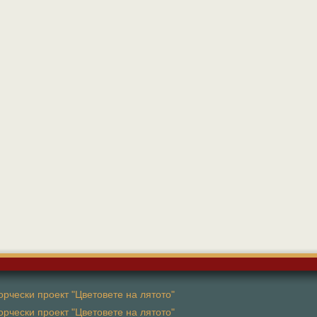
рчески проект "Цветовете на лятото"
рчески проект "Цветовете на лятото"