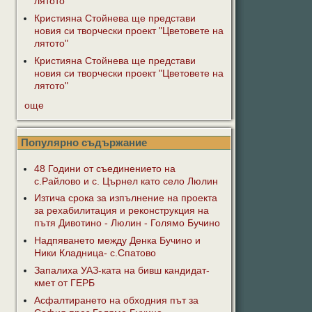
лятото"
Кристияна Стойнева ще представи
новия си творчески проект "Цветовете на
лятото"
Кристияна Стойнева ще представи
новия си творчески проект "Цветовете на
лятото"
още
Популярно съдържание
48 Години от съединението на
с.Райлово и с. Църнел като село Люлин
Изтича срока за изпълнение на проекта
за рехабилитация и реконструкция на
пътя Дивотино - Люлин - Голямо Бучино
Надпяването между Денка Бучино и
Ники Кладница- с.Спатово
Запалиха УАЗ-ката на бивш кандидат-
кмет от ГЕРБ
Асфалтирането на обходния път за