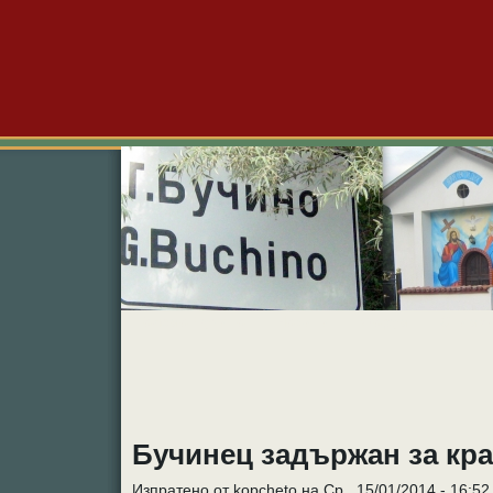
Големо Бучино
Новини
Форум
Снимк
Бучинец задържан за кр
Изпратено от kopcheto на Ср., 15/01/2014 - 16:52