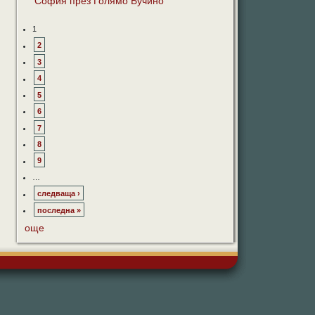
София през Голямо Бучино
1
2
3
4
5
6
7
8
9
…
следваща ›
последна »
още