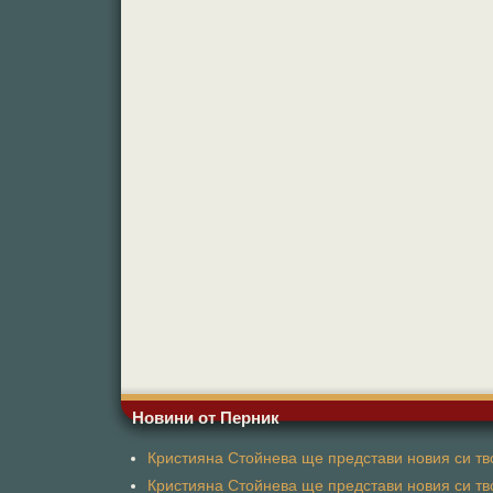
Новини от Перник
Кристияна Стойнева ще представи новия си тво
Кристияна Стойнева ще представи новия си тво