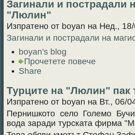
Загинали и пострадали 
"Люлин"
Изпратено от boyan на Нед., 18/
Загинали и пострадали на маги
boyan's blog
Прочетете повече
Share
Турците на "Люлин" пак
Изпратено от boyan на Вт., 06/0
Пернишкото село Големо Бучи
вода заради турската фирма "М
Това обяви кметът Стефан Заф