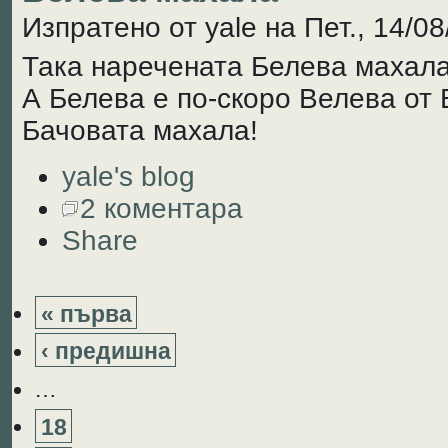
Изпратено от yale на Пет., 14/08
Така наречената Белева махал
А Белева е по-скоро Велева от 
Бачовата махала!
yale's blog
2 коментара
Share
« първа
‹ предишна
…
18