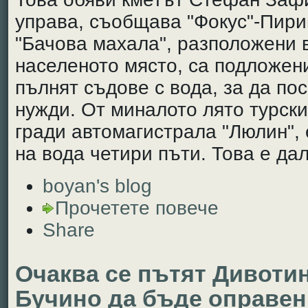
управа, съобщава "Фокус"-Пири
"Бачова махала", разположени в
населеното място, са подложен
пълнят съдове с вода, за да п
нужди. От миналото лято турски
гради автомагистрала "Люлин",
на вода четири пъти. Това е да
boyan's blog
Прочетете повече
Share
Очаква се пътят Дивоти
Бучино да бъде оправен,