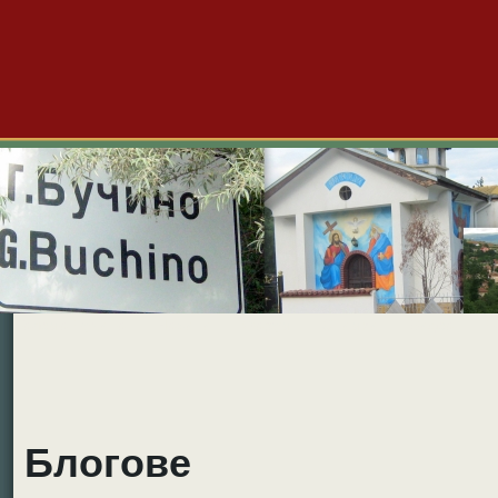
Големо Бучино
Новини
Форум
Снимки
Видео
Б
Блогове