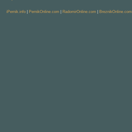
iPernik.info
|
PernikOnline.com
|
RadomirOnline.com
|
BreznikOnline.com