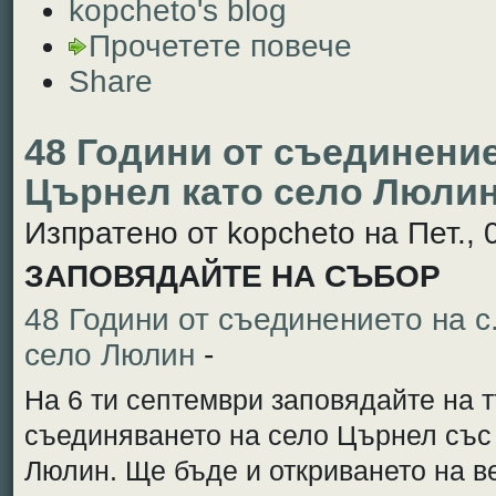
kopcheto's blog
Прочетете повече
Share
48 Години от съединение
Църнел като село Люли
Изпратено от kopcheto на Пет., 
ЗАПОВЯДАЙТЕ НА СЪБОР
48 Години от съединението на с
село Люлин
-
На 6 ти септември заповядайте на 
съединяването на село Църнел със 
Люлин. Ще бъде и откриването на в