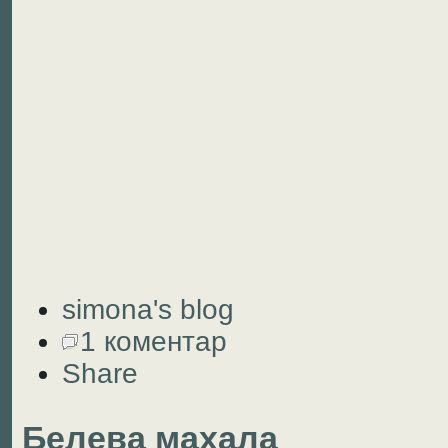
simona's blog
1 коментар
Share
Белева махала