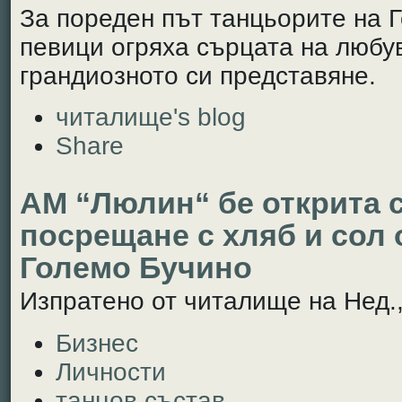
За пореден път танцьорите на 
певици огряха сърцата на любу
грандиозното си представяне.
читалище's blog
Share
АМ “Люлин“ бе открита 
посрещане с хляб и сол о
Големо Бучино
Изпратено от читалище на Нед.,
Бизнес
Личности
танцов състав