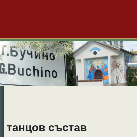
Големо Бучино
Новини
Форум
Снимки
Видео
Б
танцов състав