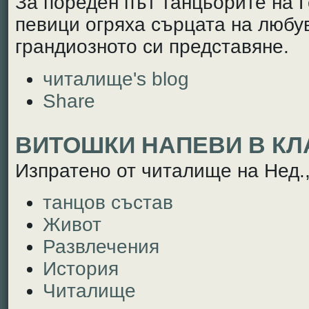
За пореден път танцьорите на 
певици огряха сърцата на любу
грандиозното си представяне.
читалище's blog
Share
ВИТОШКИ НАПЕВИ В К
Изпратено от читалище на Нед.,
танцов състав
Живот
Развлечения
История
Читалище