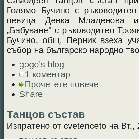
Самодеен танцов състав при
Голямо Бучино с ръководител
певица Денка Младенова и
„Бабуване" с ръководител Троя
Бучино, общ. Перник взеха уч
събор на българско народно тво
gogo's blog
1 коментар
Прочетете повече
Share
Танцов състав
Изпратено от cvetenceto на Вт., 