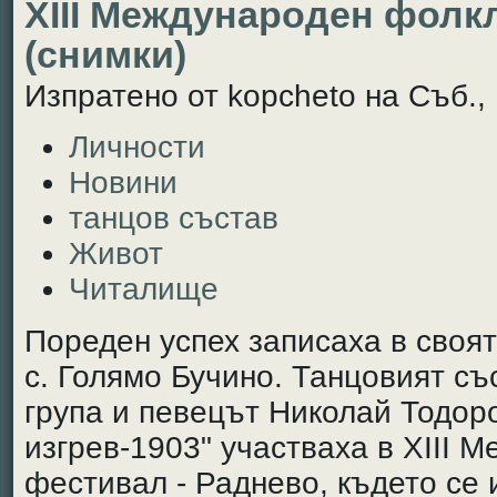
ХІІІ Международен фолк
(снимки)
Изпратено от kopcheto на Съб., 
Личности
Новини
танцов състав
Живот
Читалище
Пореден успех записаха в своя
с. Голямо Бучино. Танцовият съ
група и певецът Николай Тодор
изгрев-1903" участваха в ХІІІ
фестивал - Раднево, където се 