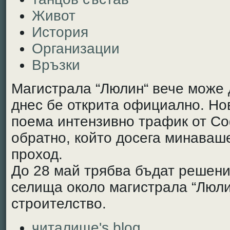
Живот
История
Организации
Връзки
Магистрала “Люлин“ вече може д
днес бе открита официално. Н
поема интензивно трафик от С
обратно, който досега минаваш
проход.
До 28 май трябва бъдат решени
селища около магистрала “Люли
строителство.
читалище's blog