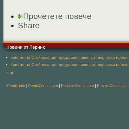
Прочетете повече
Share
Новини от Перник
Кристияна Стойнева ще представи новия си творчески проект 
Кристияна Стойнева ще представи новия си творчески проект 
още
iPernik.info
|
PernikOnline.com
|
RadomirOnline.com
|
BreznikOnline.com