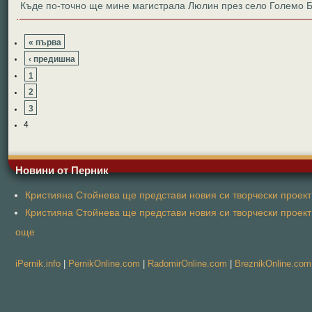
Къде по-точно ще мине магистрала Люлин през село Големо 
« първа
‹ предишна
1
2
3
4
Новини от Перник
Кристияна Стойнева ще представи новия си творчески проект 
Кристияна Стойнева ще представи новия си творчески проект 
още
iPernik.info
|
PernikOnline.com
|
RadomirOnline.com
|
BreznikOnline.com