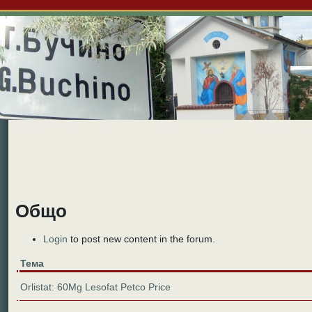
Големо Бучино
Новини
Форум
Снимки
Видео
Б
Общо
Login
to post new content in the forum.
Тема
Orlistat: 60Mg Lesofat Petco Price