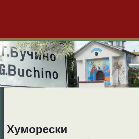
Големо Бучино
Новини
Форум
Снимки
Видео
Б
Хуморески