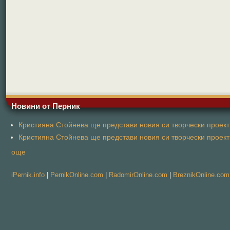
Новини от Перник
Кристияна Стойнева ще представи новия си творчески проект 
Кристияна Стойнева ще представи новия си творчески проект 
още
iPernik.info
|
PernikOnline.com
|
RadomirOnline.com
|
BreznikOnline.com