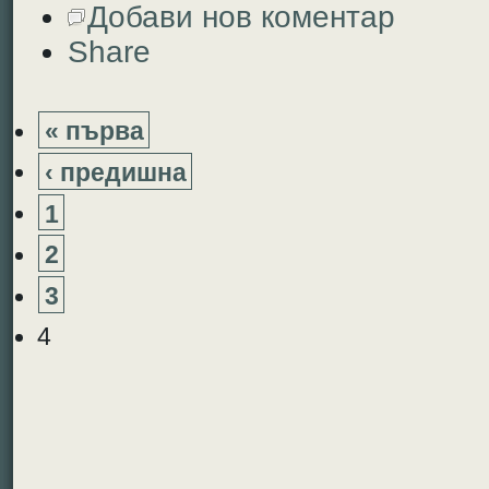
Добави нов коментар
Share
« първа
‹ предишна
1
2
3
4