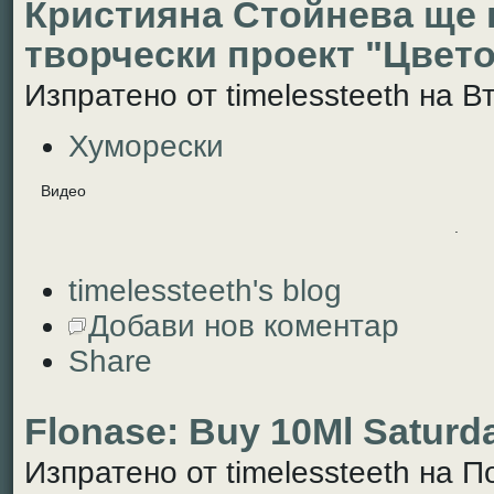
Кристияна Стойнева ще 
творчески проект "Цвето
Изпратено от timelessteeth на Вт
Хуморески
Видео
.
timelessteeth's blog
Добави нов коментар
Share
Flonase: Buy 10Ml Saturd
Изпратено от timelessteeth на По