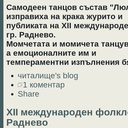
Самодеен танцов състав "Люл
изправиха на крака журито и
публиката на ХІІ международ
гр. Раднево.
Момчетата и момичета танцув
а емоционалните им и
темпераментни изпълнения б
читалище's blog
1 коментар
Share
ХІІ международен фолкл
Раднево