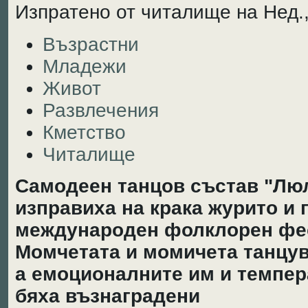
Изпратено от читалище на Нед.,
Възрастни
Младежи
Живот
Развлечения
Кметство
Читалище
Самодеен танцов състав "Люл
изправиха на крака журито и п
международен фолклорен фес
Момчетата и момичета танцув
а емоционалните им и темпе
бяха възнаградени