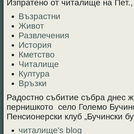
Изпратено от читалище на Пет., 
Възрастни
Живот
Развлечения
История
Кметство
Читалище
Култура
Връзки
Радостно събитие събра днес ж
пернишкото село Големо Бучино
Пенсионерски клуб „Бучински бу
читалище's blog