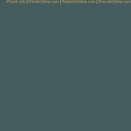
iPernik.info
|
PernikOnline.com
|
RadomirOnline.com
|
BreznikOnline.com