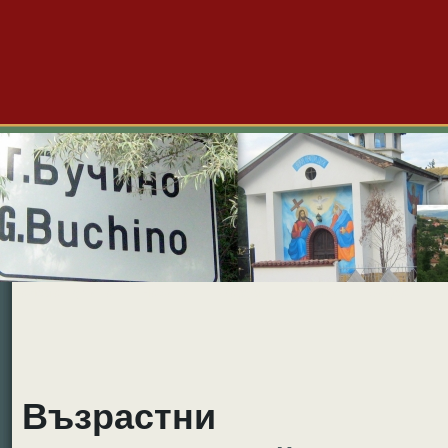
Големо Бучино
Новини
Форум
Снимки
Видео
Б
Възрастни