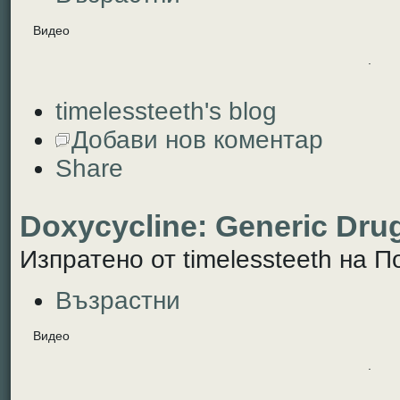
Видео
.
timelessteeth's blog
Добави нов коментар
Share
Doxycycline: Generic Drug
Изпратено от timelessteeth на По
Възрастни
Видео
.