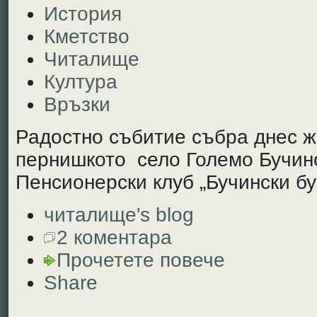
История
Кметство
Читалище
Култура
Връзки
Радостно събитие събра днес ж
пернишкото село Големо Бучино
Пенсионерски клуб „Бучински бу
читалище's blog
2 коментара
Прочетете повече
Share