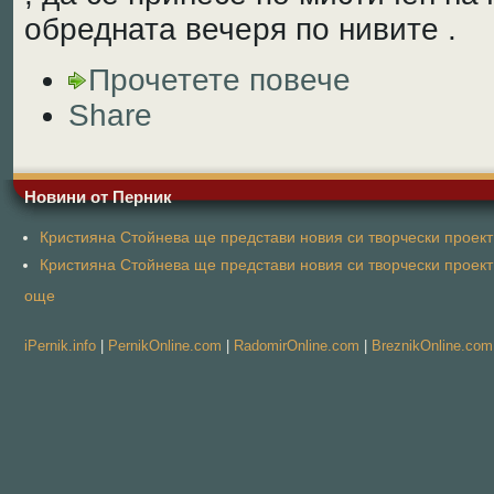
обредната вечеря по нивите .
Прочетете повече
Share
Новини от Перник
Кристияна Стойнева ще представи новия си творчески проект 
Кристияна Стойнева ще представи новия си творчески проект 
още
iPernik.info
|
PernikOnline.com
|
RadomirOnline.com
|
BreznikOnline.com