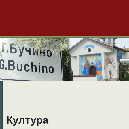
Големо Бучино
Новини
Форум
Снимки
Видео
Б
Култура