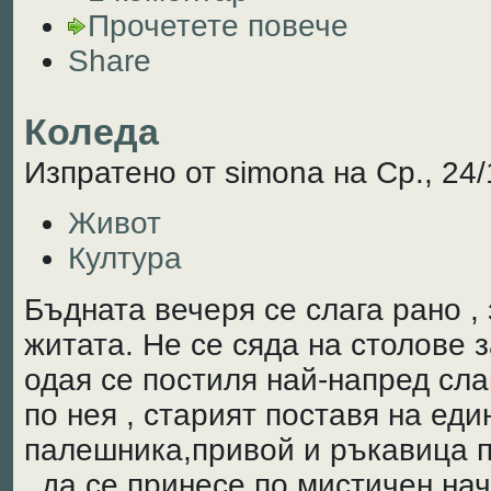
Прочетете повече
Share
Коледа
Изпратено от simona на Ср., 24/
Живот
Култура
Бъдната вечеря се слага рано , 
житата. Не се сяда на столове 
одая се постиля най-напред сла
по нея , старият поставя на еди
палешника,привой и ръкавица п
, да се принесе по мистичен на