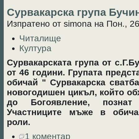
Сурвакарска група Бучи
Изпратено от simona на Пон., 26
Читалище
Култура
Сурвакарската група от с.Г.
от 46 години. Групата предс
обичай " Сурвакарска сватба
новогодишен цикъл, който об
до Богоявление, познат
Участниците мъже в обича
роли.
1 коментар