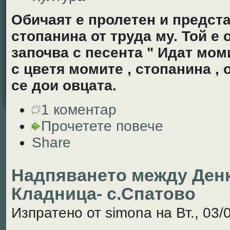
Обичаят е пролетен и предста
стопанина от труда му. Той е
започва с песента " Идат моми
с цветя момите , стопанина , 
се дои овцата.
1 коментар
Прочетете повече
Share
Надпяването между Денк
Кладница- с.Спатово
Изпратено от simona на Вт., 03/